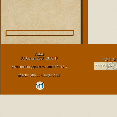
Astăzi
06 Gustar 2026 19:32:10
PARTEN
vizitatori au poposit pe situl ENDA şi
în total (din 23 Cireşar 2003)